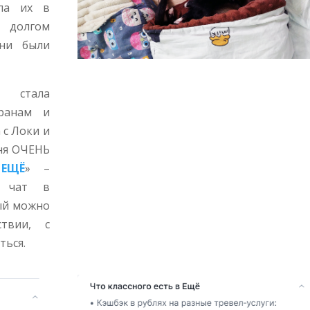
ила их в
 долгом
они были
 стала
транам и
 с Локи и
еня ОЧЕНЬ
 ЕЩЁ
» –
о чат в
рый можно
твии, с
ться.