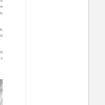
то
ую
сь
м,
но
ую
 с