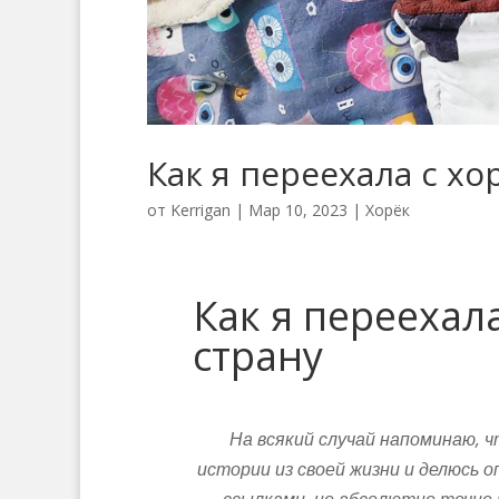
Как я переехала с хо
от
Kerrigan
|
Мар 10, 2023
|
Хорёк
Как я переехал
страну
На всякий случай напоминаю, ч
истории из своей жизни и делюсь
ссылками, но абсолютно точно 