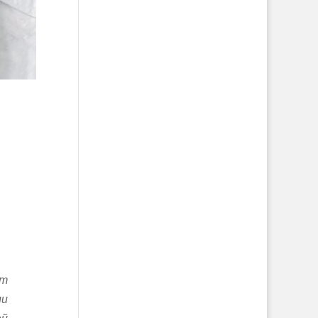
ут
ми
ей