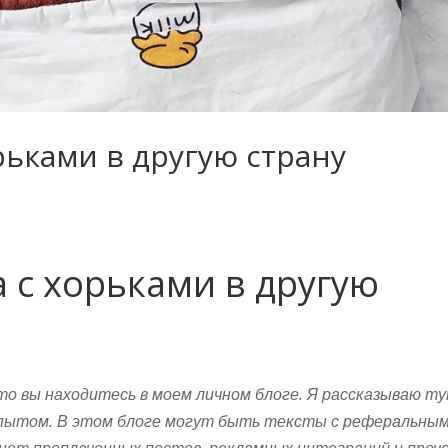
рьками в другую страну
а с хорьками в другую
то вы находитесь в моем личном блоге. Я рассказываю т
 опытом. В этом блоге могут быть тексты с реферальны
нет проплаченных постов, рекламных интеграций и проч