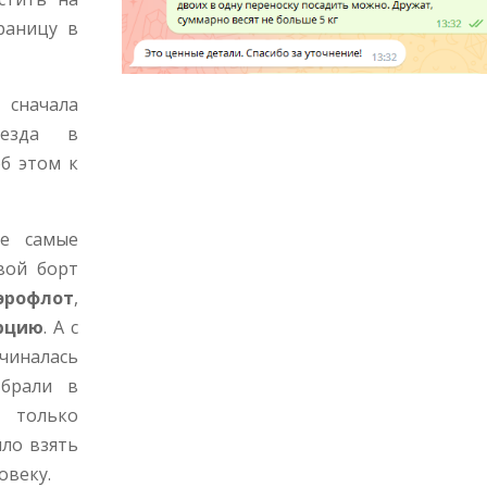
раницу в
сначала
еезда в
б этом к
те самые
свой борт
эрофлот
,
рцию
. А с
чиналась
 брали в
и только
ыло взять
овеку.