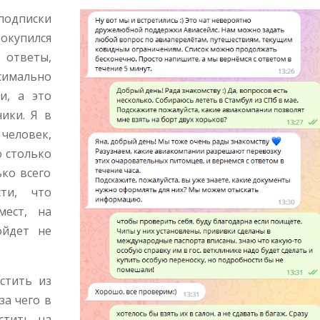
 подписки
окупился
ответы,
симально
и, а это
ики. Я в
человек,
о столько
ько всего
ти, что
мест, на
ойдет не
устить из
за чего в
стить на