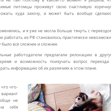
и не так! Поэтому в какой-то момент я решила, ч
бимые питомцы проживут свою счастливую хоречн
езжать куда захочу, и может быть вообще сделаю
оменялись, и я уже не могла больше тянуть с переездо
ью работать из РФ становилось практически невозмож
 было всё сложнее и сложнее.
альные работодатели предлагали релокацию в друг
время и возможность поизучать вопрос переезда
рать информацию об их различиях в этом плане.
 что что-
о вариант
ообще не
на себя